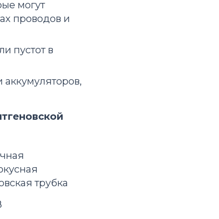
рые могут
ах проводов и
и пустот в
 аккумуляторов,
нтгеновской
ичная
окусная
овская трубка
В