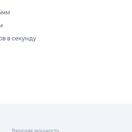
5мм
м
ов в секунду
Входная мощность