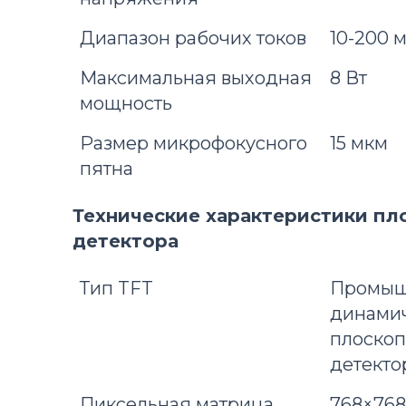
Диапазон рабочих токов
10-200 
Максимальная выходная
8 Вт
мощность
Размер микрофокусного
15 мкм
пятна
Технические характеристики пл
детектора
Тип TFT
Промыш
динами
плоско
детекто
Пиксельная матрица
768×768