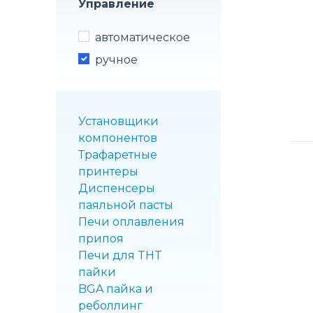
Управление
автоматическое
ручное
Установщики
компонентов
Трафаретные
принтеры
Диспенсеры
паяльной пасты
Печи оплавления
припоя
Печи для THT
пайки
BGA пайка и
реболлинг