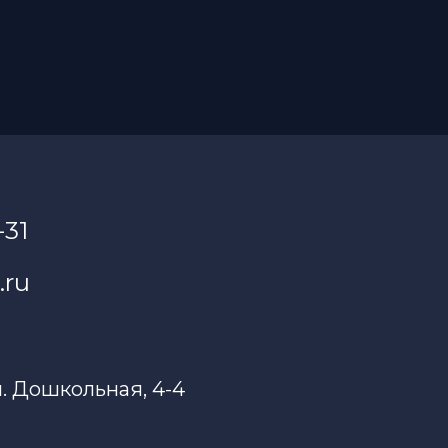
-31
.ru
л. Дошкольная, 4-4