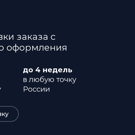
ки заказа с
го оформления
до 4 недель
в любую точку
у
России
вку