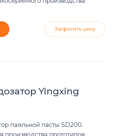
елкосерийного производства
.
Запросить цену
дозатор
Yingxing
тор паяльной пасты SD200.
я производства прототипов.