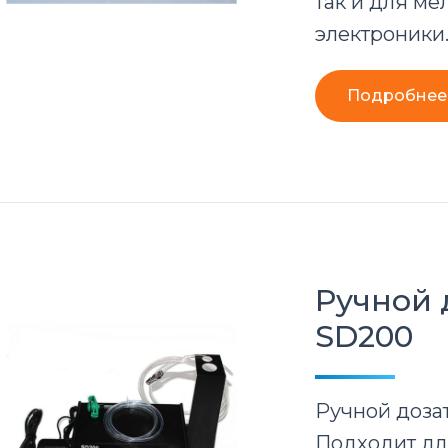
так и для м
электроники
Подробнее
Ручной 
SD200
Ручной доза
Подходит дл