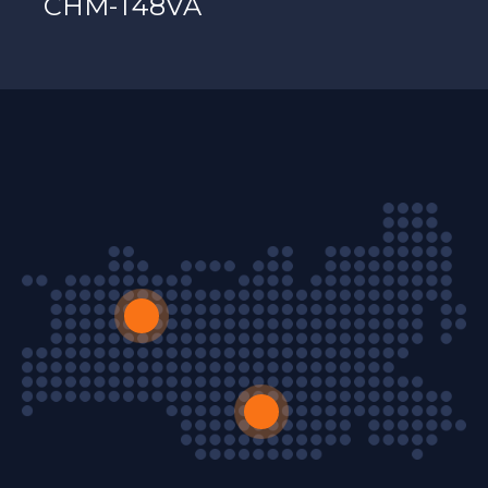
CHM-T48VA