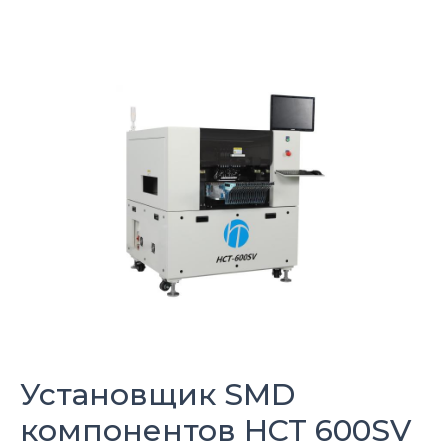
Установщик SMD
компонентов
HCT
600SV