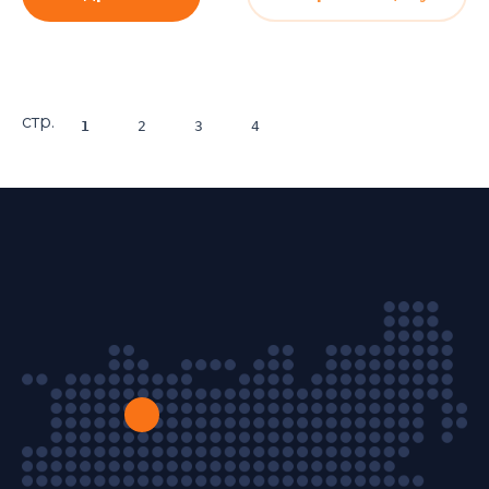
стр.
1
2
3
4